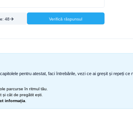
re:
48
Verifică răspunsul
capitolele pentru atestat, faci întrebările, vezi ce ai greșit și repeți 
itole parcurse în ritmul tău.
 și cât de pregătit ești.
ect informația
.