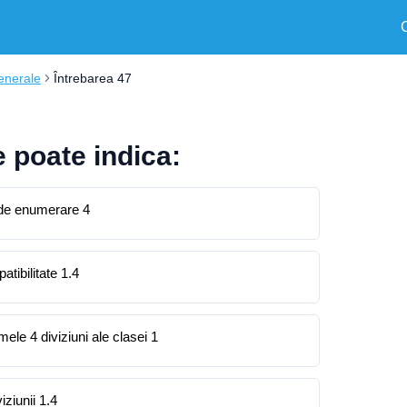
enerale
Întrebarea 47
e poate indica:
a de enumerare 4
tibilitate 1.4
ele 4 diviziuni ale clasei 1
iziunii 1.4