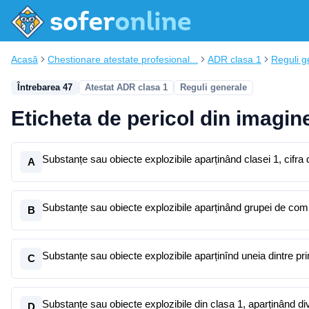
Acasă
Chestionare atestate profesional...
ADR clasa 1
Reguli g
Întrebarea 47
Atestat ADR clasa 1
Reguli generale
Eticheta de pericol din imagin
Substanțe sau obiecte explozibile aparținând clasei 1, cifr
A
Substanțe sau obiecte explozibile aparținând grupei de compa
B
Substanțe sau obiecte explozibile aparținînd uneia dintre prim
C
Substanțe sau obiecte explozibile din clasa 1, aparținând div
D