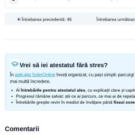
Întrebarea precedentă:
46
Întrebarea următoa
Vrei să iei atestatul fără stres?
În
aplicația SoferOnline
înveți organizat, cu pași simpli: parcurgi 
mai multă încredere.
Ai
întrebările pentru atestatul ales
, cu explicații clare și cap
Progresul rămâne salvat: știi ce ai parcurs, ce mai ai de repetat
Întrebările greșite revin în mediul de învățare până
fixezi cor
Comentarii