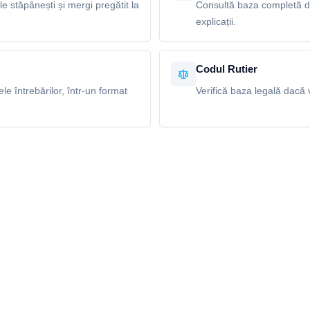
le stăpânești și mergi pregătit la
Consultă baza completă de
explicații.
Codul Rutier
e întrebărilor, într-un format
Verifică baza legală dacă v