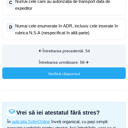
Numai cele care au autorizația de transport data de
C
expeditor
Numai cele enumerate în ADR, inclusiv cele inserate în
D
rubrica N.S.A (nespecificat în altă parte)
Întrebarea precedentă:
54
Întrebarea următoare:
56
Verifică răspunsul
Vrei să iei atestatul fără stres?
În
aplicația SoferOnline
înveți organizat, cu pași simpli:
parcurgi capitolele pentru atestat, faci întrebările, vezi ce ai