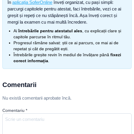
În
aplicația SoferOnline
înveți organizat, cu pași simpli:
parcurgi capitolele pentru atestat, faci întrebările, vezi ce ai
greșit și repeți ce nu stăpânești încă. Așa înveți corect și
mergi la examen cu mai multă încredere.
Ai
întrebările pentru atestatul ales
, cu explicații clare și
capitole parcurse în ritmul tău.
Progresul rămâne salvat: știi ce ai parcurs, ce mai ai de
repetat și cât de pregătit ești.
Întrebările greșite revin în mediul de învățare până
fixezi
corect informația
.
Comentarii
Nu există comentarii aprobate încă.
Comentariu
*