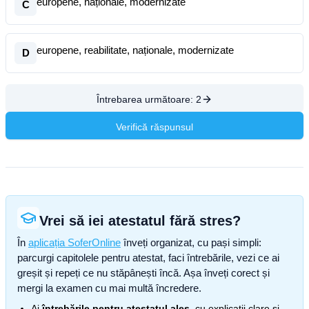
europene, naționale, modernizate
C
europene, reabilitate, naționale, modernizate
D
Întrebarea următoare:
2
Verifică răspunsul
Vrei să iei atestatul fără stres?
În
aplicația SoferOnline
înveți organizat, cu pași simpli:
parcurgi capitolele pentru atestat, faci întrebările, vezi ce ai
greșit și repeți ce nu stăpânești încă. Așa înveți corect și
mergi la examen cu mai multă încredere.
Ai
întrebările pentru atestatul ales
, cu explicații clare și