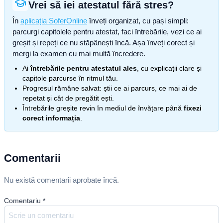
Vrei să iei atestatul fără stres?
În
aplicația SoferOnline
înveți organizat, cu pași simpli:
parcurgi capitolele pentru atestat, faci întrebările, vezi ce ai
greșit și repeți ce nu stăpânești încă. Așa înveți corect și
mergi la examen cu mai multă încredere.
Ai
întrebările pentru atestatul ales
, cu explicații clare și
capitole parcurse în ritmul tău.
Progresul rămâne salvat: știi ce ai parcurs, ce mai ai de
repetat și cât de pregătit ești.
Întrebările greșite revin în mediul de învățare până
fixezi
corect informația
.
Comentarii
Nu există comentarii aprobate încă.
Comentariu
*