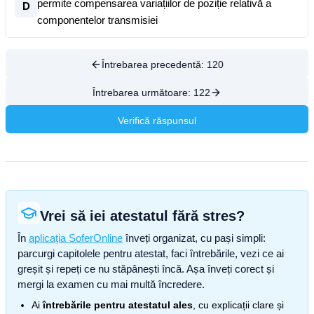
permite compensarea variațiilor de poziție relativă a
D
componentelor transmisiei
Întrebarea precedentă:
120
Întrebarea următoare:
122
Verifică răspunsul
Vrei să iei atestatul fără stres?
În
aplicația SoferOnline
înveți organizat, cu pași simpli:
parcurgi capitolele pentru atestat, faci întrebările, vezi ce ai
greșit și repeți ce nu stăpânești încă. Așa înveți corect și
mergi la examen cu mai multă încredere.
Ai
întrebările pentru atestatul ales
, cu explicații clare și