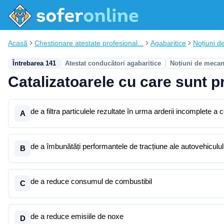
Acasă
Chestionare atestate profesional...
Agabaritice
Noțiuni d
Întrebarea 141
Atestat conducători agabaritice
Noțiuni de mecan
Catalizatoarele cu care sunt p
de a filtra particulele rezultate în urma arderii incomplete a 
A
de a îmbunătăți performantele de tracțiune ale autovehiculul
B
de a reduce consumul de combustibil
C
de a reduce emisiile de noxe
D