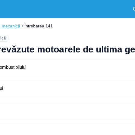
e mecanică
Întrebarea 141
ică
revăzute motoarele de ultima gen
combustibilului
ui