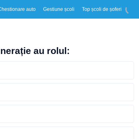
Chestionare auto
Gestiune școli
Top școli de șoferi
erație au rolul: