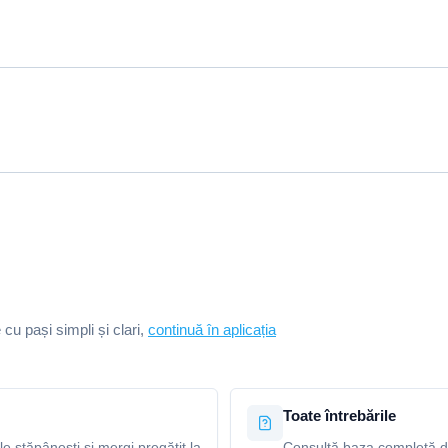
e cu pași simpli și clari,
continuă în aplicația
Toate întrebările
le stăpânești și mergi pregătit la
Consultă baza completă de