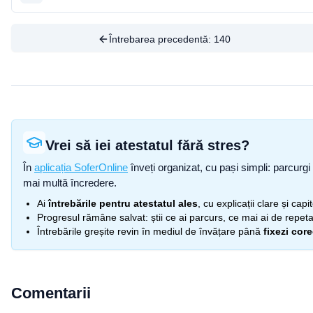
Întrebarea precedentă:
140
Vrei să iei atestatul fără stres?
În
aplicația SoferOnline
înveți organizat, cu pași simpli: parcurgi 
mai multă încredere.
Ai
întrebările pentru atestatul ales
, cu explicații clare și cap
Progresul rămâne salvat: știi ce ai parcurs, ce mai ai de repetat
Întrebările greșite revin în mediul de învățare până
fixezi cor
Comentarii