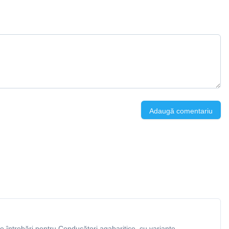
Adaugă comentariu
 întrebări pentru Conducători agabaritice, cu variante,