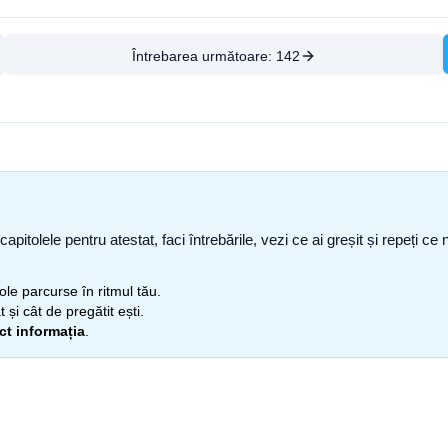
Întrebarea următoare:
142
capitolele pentru atestat, faci întrebările, vezi ce ai greșit și repeți 
itole parcurse în ritmul tău.
 și cât de pregătit ești.
ect informația
.