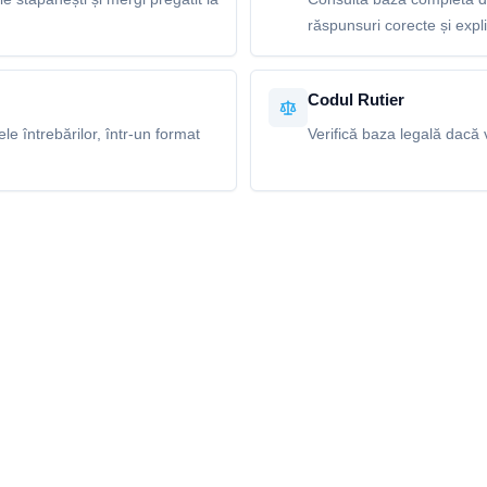
răspunsuri corecte și explic
Codul Rutier
e întrebărilor, într-un format
Verifică baza legală dacă v