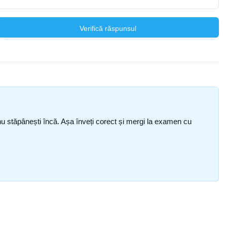
Verifică răspunsul
ce nu stăpânești încă. Așa înveți corect și mergi la examen cu