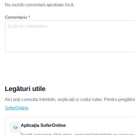
Nu există comentarii aprobate încă.
Comentariu
*
Legături utile
Aici poți consulta întrebări, explicații și codul rutier. Pentru pregătir
SoferOnline
.
Aplicația SoferOnline
Învață organizat, fără stres, revizuind întrebările pe care nu 