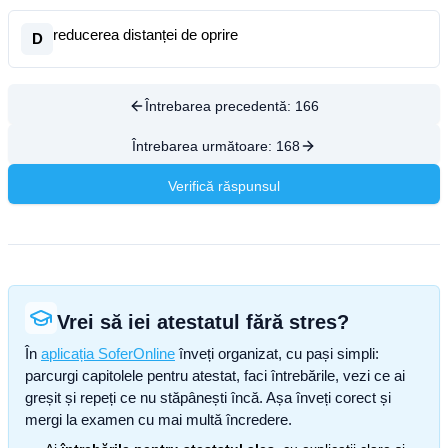
reducerea distanței de oprire
D
Întrebarea precedentă:
166
Întrebarea următoare:
168
Verifică răspunsul
Vrei să iei atestatul fără stres?
În
aplicația SoferOnline
înveți organizat, cu pași simpli:
parcurgi capitolele pentru atestat, faci întrebările, vezi ce ai
greșit și repeți ce nu stăpânești încă. Așa înveți corect și
mergi la examen cu mai multă încredere.