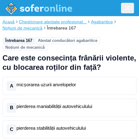
Acasă
Chestionare atestate profesional...
Agabaritice
Noțiuni de mecanică
Întrebarea 167
Întrebarea 167
Atestat conducători agabaritice
Noțiuni de mecanică
Care este consecința frânării violente,
cu blocarea roților din față?
micșorarea uzurii anvelopelor
A
pierderea maniabilității autovehiculului
B
pierderea stabilității autovehiculului
C