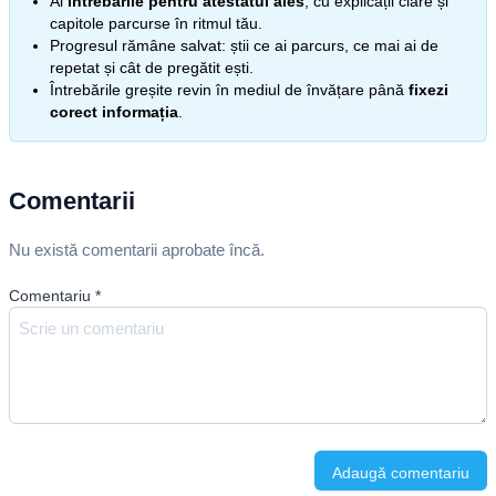
Ai
întrebările pentru atestatul ales
, cu explicații clare și
capitole parcurse în ritmul tău.
Progresul rămâne salvat: știi ce ai parcurs, ce mai ai de
repetat și cât de pregătit ești.
Întrebările greșite revin în mediul de învățare până
fixezi
corect informația
.
Comentarii
Nu există comentarii aprobate încă.
Comentariu
*
Adaugă comentariu