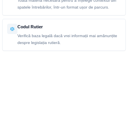
Toată materia necesară pentru a înțelege contextul din
spatele întrebărilor, într-un format ușor de parcurs.
Codul Rutier
Verifică baza legală dacă vrei informații mai amănunțite
despre legislația rutieră.