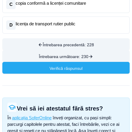
copia conformă a licenței comunitare
C
licența de transport rutier public
D
Întrebarea precedentă:
228
Întrebarea următoare:
230
Verifică răspunsul
Vrei să iei atestatul fără stres?
În
aplicația SoferOnline
înveți organizat, cu pași simpli:
parcurgi capitolele pentru atestat, faci întrebările, vezi ce ai
greșit și repeți ce nu stăpânești încă. Așa înveți corect și