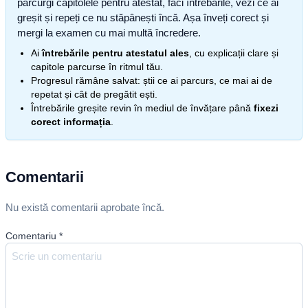
parcurgi capitolele pentru atestat, faci întrebările, vezi ce ai
greșit și repeți ce nu stăpânești încă. Așa înveți corect și
mergi la examen cu mai multă încredere.
Ai
întrebările pentru atestatul ales
, cu explicații clare și
capitole parcurse în ritmul tău.
Progresul rămâne salvat: știi ce ai parcurs, ce mai ai de
repetat și cât de pregătit ești.
Întrebările greșite revin în mediul de învățare până
fixezi
corect informația
.
Comentarii
Nu există comentarii aprobate încă.
Comentariu
*