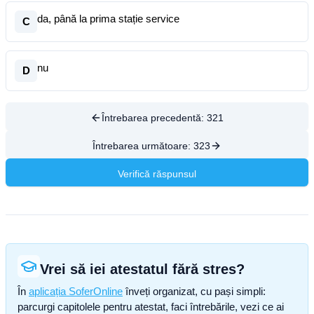
da, până la prima stație service
C
nu
D
Întrebarea precedentă:
321
Întrebarea următoare:
323
Verifică răspunsul
Vrei să iei atestatul fără stres?
În
aplicația SoferOnline
înveți organizat, cu pași simpli:
parcurgi capitolele pentru atestat, faci întrebările, vezi ce ai