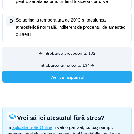
pentru sănătatea omului, fiind toxice și corozive
Se aprind la temperatura de 20°C și presiunea
D
atmosferică normală, indiferent de procentul de amestec
cu aerul
Întrebarea precedentă:
132
Întrebarea următoare:
134
Verifică răspunsul
Vrei să iei atestatul fără stres?
În
aplicația SoferOnline
înveți organizat, cu pași simpli:
parcurgi capitolele pentru atestat, faci întrebările, vezi ce ai