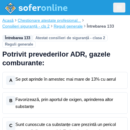
Acasă
Chestionare atestate profesional...
Consilieri siguranță - cls 2
Reguli generale
Întrebarea 133
Întrebarea 133
Atestat consilieri de siguranță - clasa 2
Reguli generale
Potrivit prevederilor ADR, gazele
comburante:
Se pot aprinde în amestec mai mare de 13% cu aerul
A
Favorizează, prin aportul de oxigen, aprinderea altor
B
substanțe
Sunt cunoscute ca substanțe care prezintă un pericol
C