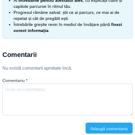
Ai
întrebările pentru atestatul ales
, cu explicații clare și
capitole parcurse în ritmul tău.
Progresul rămâne salvat: știi ce ai parcurs, ce mai ai de
repetat și cât de pregătit ești.
Întrebările greșite revin în mediul de învățare până
fixezi
corect informația
.
Comentarii
Nu există comentarii aprobate încă.
Comentariu
*
Adaugă comentariu