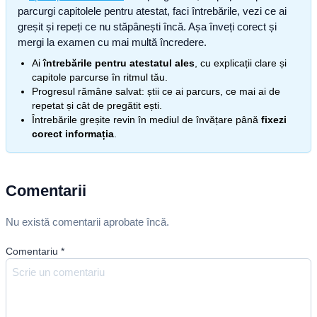
parcurgi capitolele pentru atestat, faci întrebările, vezi ce ai
greșit și repeți ce nu stăpânești încă. Așa înveți corect și
mergi la examen cu mai multă încredere.
Ai
întrebările pentru atestatul ales
, cu explicații clare și
capitole parcurse în ritmul tău.
Progresul rămâne salvat: știi ce ai parcurs, ce mai ai de
repetat și cât de pregătit ești.
Întrebările greșite revin în mediul de învățare până
fixezi
corect informația
.
Comentarii
Nu există comentarii aprobate încă.
Comentariu
*