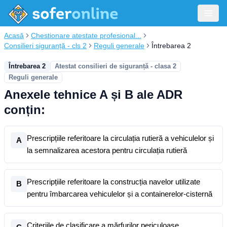
Acasă
Chestionare atestate profesional...
Consilieri siguranță - cls 2
Reguli generale
Întrebarea 2
Întrebarea 2
Atestat consilieri de siguranță - clasa 2
Reguli generale
Anexele tehnice A și B ale ADR
conțin:
Prescripțiile referitoare la circulația rutieră a vehiculelor și
A
la semnalizarea acestora pentru circulația rutieră
Prescripțiile referitoare la construcția navelor utilizate
B
pentru îmbarcarea vehiculelor și a containerelor-cisternă
Criteriile de clasificare a mărfurilor periculoase,