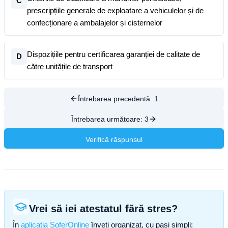
C
prescripțiile generale de exploatare a vehiculelor și de
confecționare a ambalajelor și cisternelor
Dispozițiile pentru certificarea garanției de calitate de
D
către unitățile de transport
Întrebarea precedentă:
1
Întrebarea următoare:
3
Verifică răspunsul
Vrei să iei atestatul fără stres?
În
aplicația SoferOnline
înveți organizat, cu pași simpli: