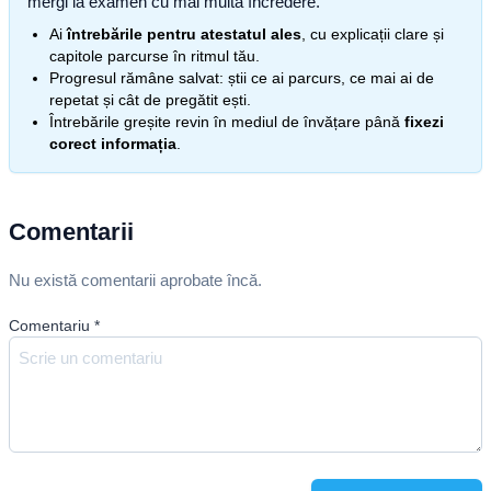
mergi la examen cu mai multă încredere.
Ai
întrebările pentru atestatul ales
, cu explicații clare și
capitole parcurse în ritmul tău.
Progresul rămâne salvat: știi ce ai parcurs, ce mai ai de
repetat și cât de pregătit ești.
Întrebările greșite revin în mediul de învățare până
fixezi
corect informația
.
Comentarii
Nu există comentarii aprobate încă.
Comentariu
*