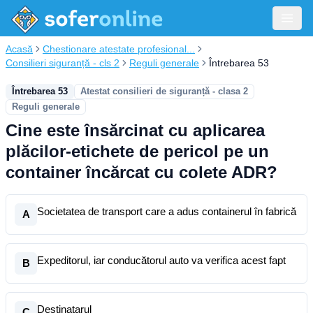
Acasă
Chestionare atestate profesional...
Consilieri siguranță - cls 2
Reguli generale
Întrebarea 53
Întrebarea 53
Atestat consilieri de siguranță - clasa 2
Reguli generale
Cine este însărcinat cu aplicarea
plăcilor-etichete de pericol pe un
container încărcat cu colete ADR?
Societatea de transport care a adus containerul în fabrică
A
Expeditorul, iar conducătorul auto va verifica acest fapt
B
Destinatarul
C