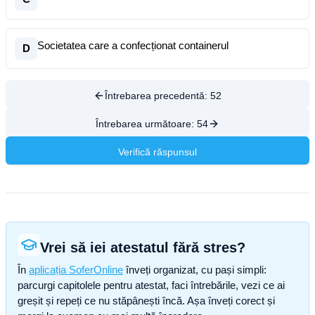
Societatea care a confecționat containerul
D
Întrebarea precedentă:
52
Întrebarea următoare:
54
Verifică răspunsul
Vrei să iei atestatul fără stres?
În
aplicația SoferOnline
înveți organizat, cu pași simpli:
parcurgi capitolele pentru atestat, faci întrebările, vezi ce ai
greșit și repeți ce nu stăpânești încă. Așa înveți corect și