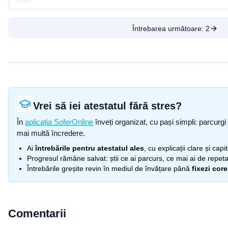
Întrebarea următoare:
2
Vrei să iei atestatul fără stres?
În
aplicația SoferOnline
înveți organizat, cu pași simpli: parcurgi 
mai multă încredere.
Ai
întrebările pentru atestatul ales
, cu explicații clare și cap
Progresul rămâne salvat: știi ce ai parcurs, ce mai ai de repetat
Întrebările greșite revin în mediul de învățare până
fixezi cor
Comentarii