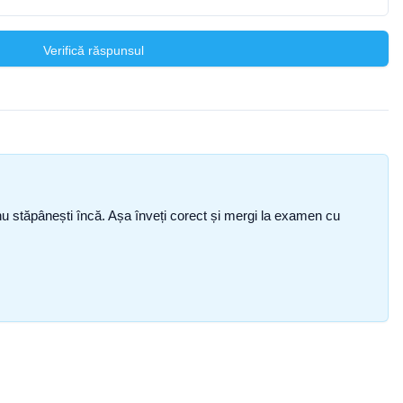
Verifică răspunsul
ce nu stăpânești încă. Așa înveți corect și mergi la examen cu