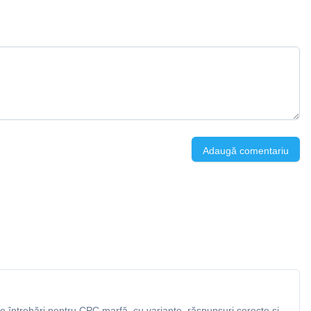
Adaugă comentariu
 întrebări pentru CPC marfă, cu variante, răspunsuri corecte și