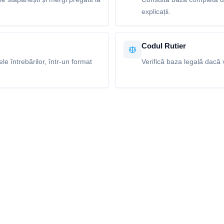
explicații.
Codul Rutier
e întrebărilor, într-un format
Verifică baza legală dacă v