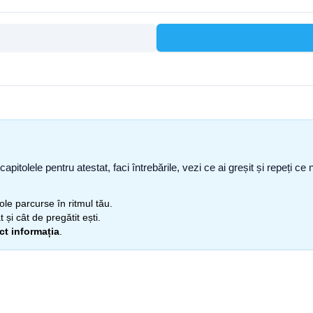
capitolele pentru atestat, faci întrebările, vezi ce ai greșit și repeți 
itole parcurse în ritmul tău.
 și cât de pregătit ești.
ect informația
.