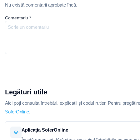
Nu există comentarii aprobate încă.
Comentariu
*
Legături utile
Aici poți consulta întrebări, explicații și codul rutier. Pentru pregătir
SoferOnline
.
Aplicația SoferOnline
Învață organizat, fără stres, revizuind întrebările pe care nu 