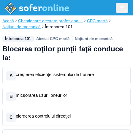
Acasă
Chestionare atestate profesional...
CPC marfă
Noțiuni de mecanică
Întrebarea 101
Întrebarea 101
Atestat CPC marfă
Noțiuni de mecanică
Blocarea roţilor punţii faţă conduce
la:
creşterea eficienţei sistemului de frânare
A
micşorarea uzurii pneurilor
B
pierderea controlului direcţiei
C