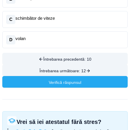
schimbător de viteze
C
volan
D
Întrebarea precedentă:
10
Întrebarea următoare:
12
Verifică răspunsul
Vrei să iei atestatul fără stres?