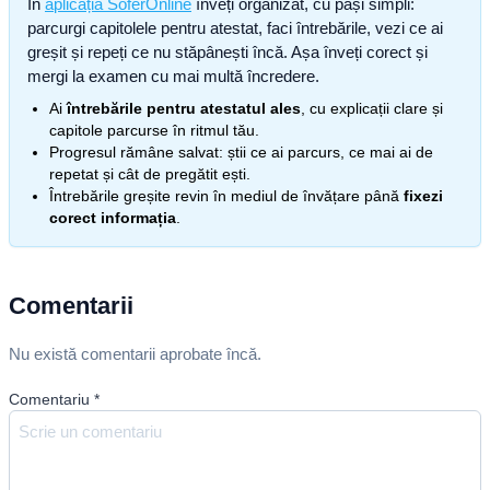
În
aplicația SoferOnline
înveți organizat, cu pași simpli:
parcurgi capitolele pentru atestat, faci întrebările, vezi ce ai
greșit și repeți ce nu stăpânești încă. Așa înveți corect și
mergi la examen cu mai multă încredere.
Ai
întrebările pentru atestatul ales
, cu explicații clare și
capitole parcurse în ritmul tău.
Progresul rămâne salvat: știi ce ai parcurs, ce mai ai de
repetat și cât de pregătit ești.
Întrebările greșite revin în mediul de învățare până
fixezi
corect informația
.
Comentarii
Nu există comentarii aprobate încă.
Comentariu
*