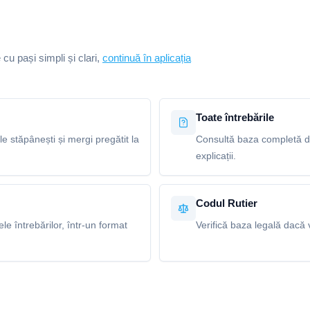
e cu pași simpli și clari,
continuă în aplicația
Toate întrebările
le stăpânești și mergi pregătit la
Consultă baza completă de
explicații.
Codul Rutier
e întrebărilor, într-un format
Verifică baza legală dacă v