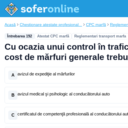
Acasă
Chestionare atestate profesional...
CPC marfă
Reglement
Întrebarea 192
Atestat CPC marfă
Reglementari transport marfa
Cu ocazia unui control în traf
cost de mărfuri generale trebu
avizul de expediţie al mărfurilor
A
avizul medical şi psihologic al conducătorului auto
B
certificatul de competenţă profesională al conducătorului au
C