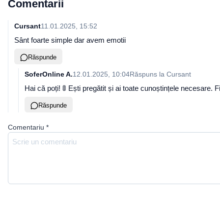
Comentarii
Cursant
11.01.2025, 15:52
Sânt foarte simple dar avem emotii
Răspunde
SoferOnline A.
12.01.2025, 10:04
Răspuns la
Cursant
Hai că poți! 🚦 Ești pregătit și ai toate cunoștințele necesare.
Răspunde
Comentariu
*