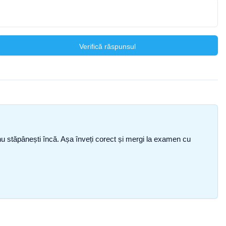
Verifică răspunsul
ce nu stăpânești încă. Așa înveți corect și mergi la examen cu