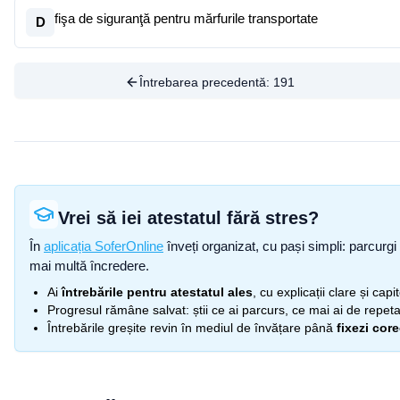
fişa de siguranţă pentru mărfurile transportate
D
Întrebarea precedentă:
191
Vrei să iei atestatul fără stres?
În
aplicația SoferOnline
înveți organizat, cu pași simpli: parcurgi 
mai multă încredere.
Ai
întrebările pentru atestatul ales
, cu explicații clare și cap
Progresul rămâne salvat: știi ce ai parcurs, ce mai ai de repetat
Întrebările greșite revin în mediul de învățare până
fixezi cor