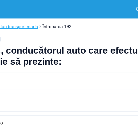
ari transport marfa
Întrebarea 192
ic, conducătorul auto care efectu
ie să prezinte:
to