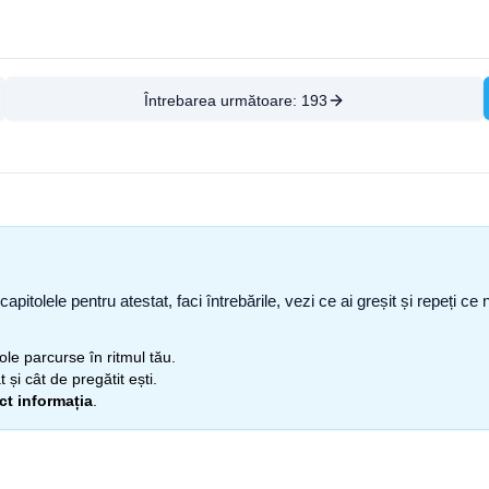
Întrebarea următoare:
193
capitolele pentru atestat, faci întrebările, vezi ce ai greșit și repeți 
itole parcurse în ritmul tău.
 și cât de pregătit ești.
ect informația
.