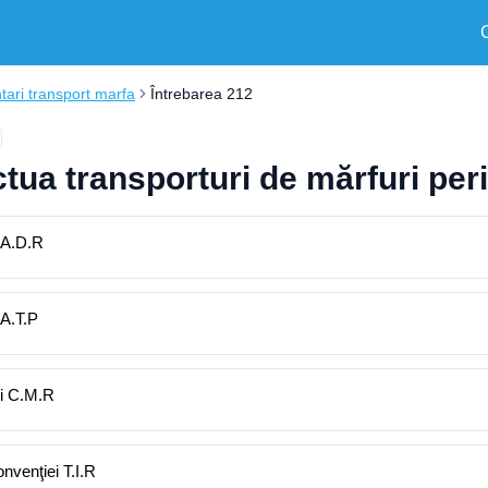
ari transport marfa
Întrebarea 212
tua transporturi de mărfuri per
i A.D.R
 A.T.P
ei C.M.R
onvenţiei T.I.R