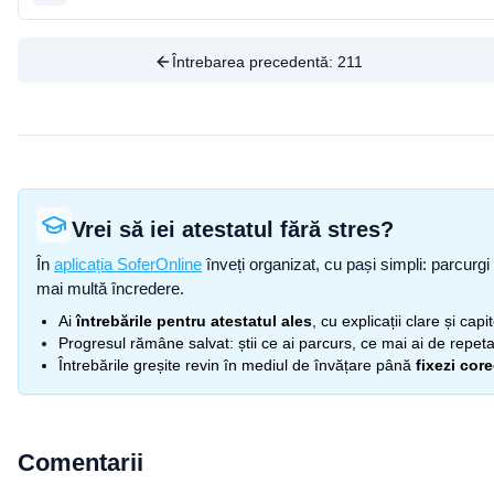
Întrebarea precedentă:
211
Vrei să iei atestatul fără stres?
În
aplicația SoferOnline
înveți organizat, cu pași simpli: parcurgi 
mai multă încredere.
Ai
întrebările pentru atestatul ales
, cu explicații clare și cap
Progresul rămâne salvat: știi ce ai parcurs, ce mai ai de repetat
Întrebările greșite revin în mediul de învățare până
fixezi cor
Comentarii