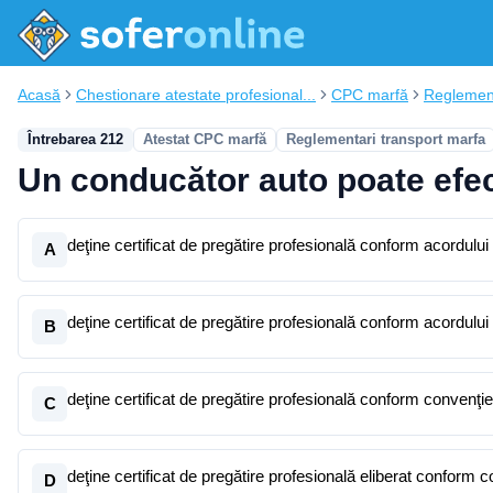
Acasă
Chestionare atestate profesional...
CPC marfă
Reglement
Întrebarea 212
Atestat CPC marfă
Reglementari transport marfa
Un conducător auto poate efec
deţine certificat de pregătire profesională conform acordulu
A
deţine certificat de pregătire profesională conform acordului
B
deţine certificat de pregătire profesională conform convenţi
C
deţine certificat de pregătire profesională eliberat conform c
D