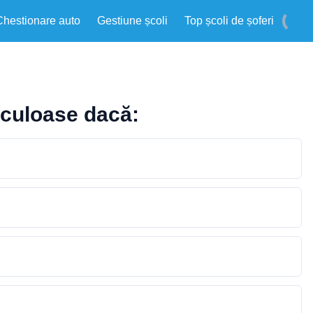
Chestionare auto
Gestiune școli
Top școli de șoferi
iculoase dacă: