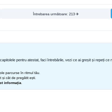
Întrebarea următoare:
213
capitolele pentru atestat, faci întrebările, vezi ce ai greșit și repeți 
itole parcurse în ritmul tău.
 și cât de pregătit ești.
ect informația
.