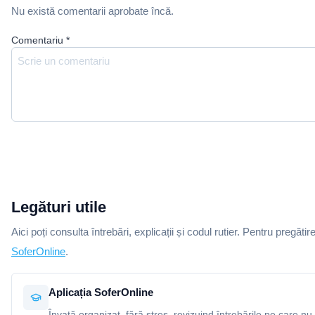
Nu există comentarii aprobate încă.
Comentariu
*
Legături utile
Aici poți consulta întrebări, explicații și codul rutier. Pentru pregătir
SoferOnline
.
Aplicația SoferOnline
Învață organizat, fără stres, revizuind întrebările pe care nu 