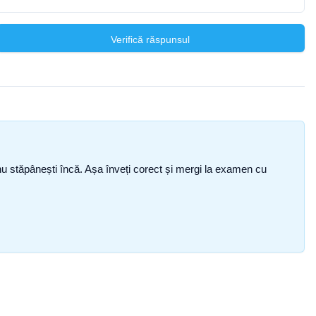
Verifică răspunsul
ce nu stăpânești încă. Așa înveți corect și mergi la examen cu