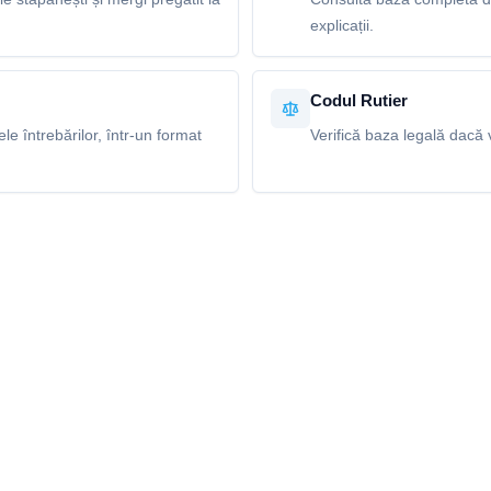
explicații.
Codul Rutier
e întrebărilor, într-un format
Verifică baza legală dacă v