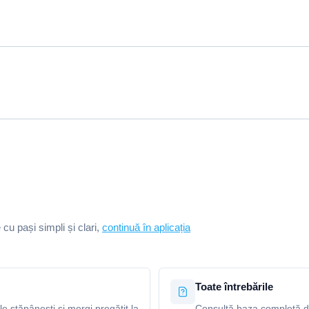
e cu pași simpli și clari,
continuă în aplicația
Toate întrebările
le stăpânești și mergi pregătit la
Consultă baza completă de