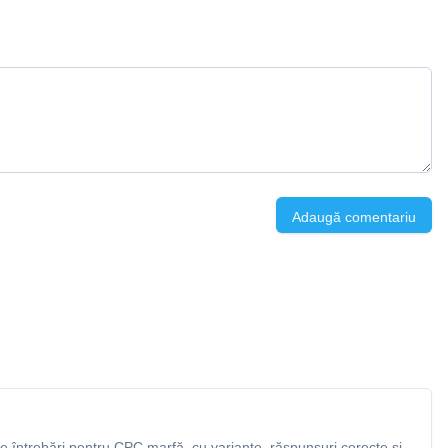
Adaugă comentariu
 întrebări pentru CPC marfă, cu variante, răspunsuri corecte și