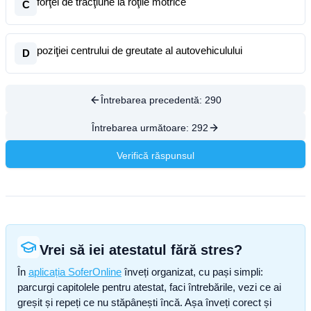
forţei de tracţiune la roţile motrice
C
poziţiei centrului de greutate al autovehiculului
D
Întrebarea precedentă:
290
Întrebarea următoare:
292
Verifică răspunsul
Vrei să iei atestatul fără stres?
În
aplicația SoferOnline
înveți organizat, cu pași simpli:
parcurgi capitolele pentru atestat, faci întrebările, vezi ce ai
greșit și repeți ce nu stăpânești încă. Așa înveți corect și