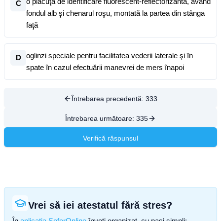
o plăcuţă de identificare fluorescent-reflectorizantă, având
C
fondul alb şi chenarul roşu, montată la partea din stânga
faţă
oglinzi speciale pentru facilitatea vederii laterale şi în
D
spate în cazul efectuării manevrei de mers înapoi
Întrebarea precedentă:
333
Întrebarea următoare:
335
Verifică răspunsul
Vrei să iei atestatul fără stres?
În
aplicația SoferOnline
înveți organizat, cu pași simpli: