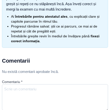
greșit și repeți ce nu stăpânești încă. Așa înveți corect și
mergi la examen cu mai multă încredere.
Ai
întrebările pentru atestatul ales
, cu explicații clare și
capitole parcurse în ritmul tău.
Progresul rămâne salvat: știi ce ai parcurs, ce mai ai de
repetat și cât de pregătit ești.
Întrebările greșite revin în mediul de învățare până
fixezi
corect informația
.
Comentarii
Nu există comentarii aprobate încă.
Comentariu
*