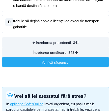
o bandă destinată acestora
trebuie să deţină copie a licenţei de execuţie transport
D
gabaritic
Întrebarea precedentă:
341
Întrebarea următoare:
343
Verifică răspunsul
Vrei să iei atestatul fără stres?
În
aplicația SoferOnline
înveți organizat, cu pași simpli:
parcurgi capitolele pentru atestat, faci întrebările, vezi ce ai