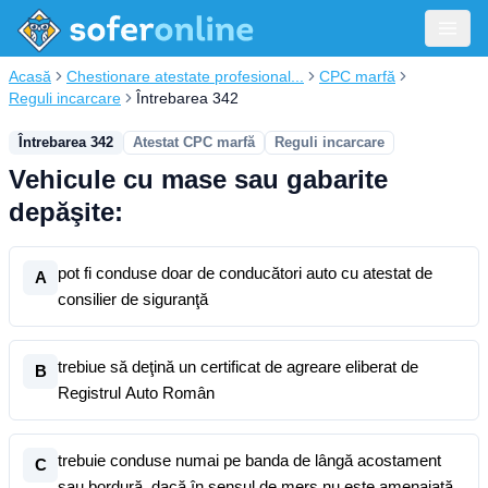
Acasă
Chestionare atestate profesional...
CPC marfă
Reguli incarcare
Întrebarea 342
Întrebarea 342
Atestat CPC marfă
Reguli incarcare
Vehicule cu mase sau gabarite
depăşite:
pot fi conduse doar de conducători auto cu atestat de
A
consilier de siguranţă
trebiue să deţină un certificat de agreare eliberat de
B
Registrul Auto Român
trebuie conduse numai pe banda de lângă acostament
C
sau bordură, dacă în sensul de mers nu este amenajată