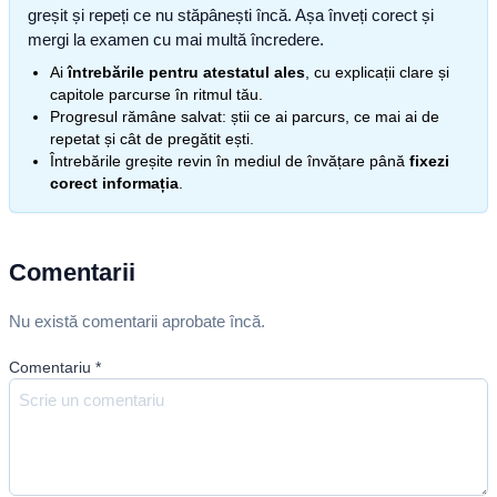
greșit și repeți ce nu stăpânești încă. Așa înveți corect și
mergi la examen cu mai multă încredere.
Ai
întrebările pentru atestatul ales
, cu explicații clare și
capitole parcurse în ritmul tău.
Progresul rămâne salvat: știi ce ai parcurs, ce mai ai de
repetat și cât de pregătit ești.
Întrebările greșite revin în mediul de învățare până
fixezi
corect informația
.
Comentarii
Nu există comentarii aprobate încă.
Comentariu
*