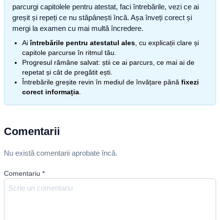
parcurgi capitolele pentru atestat, faci întrebările, vezi ce ai
greșit și repeți ce nu stăpânești încă. Așa înveți corect și
mergi la examen cu mai multă încredere.
Ai
întrebările pentru atestatul ales
, cu explicații clare și
capitole parcurse în ritmul tău.
Progresul rămâne salvat: știi ce ai parcurs, ce mai ai de
repetat și cât de pregătit ești.
Întrebările greșite revin în mediul de învățare până
fixezi
corect informația
.
Comentarii
Nu există comentarii aprobate încă.
Comentariu
*