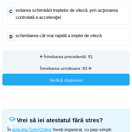
evitarea schimbării treptelor de viteză, prin acţionarea
C
controlată a acceleraţiei
schimbarea cât mai rapidă a treptei de viteză
D
Întrebarea precedentă:
81
Întrebarea următoare:
83
Verifică răspunsul
Vrei să iei atestatul fără stres?
În
aplicația SoferOnline
înveți organizat, cu pași simpli: