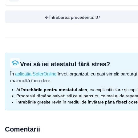
Întrebarea precedentă:
87
Vrei să iei atestatul fără stres?
În
aplicația SoferOnline
înveți organizat, cu pași simpli: parcurgi 
mai multă încredere.
Ai
întrebările pentru atestatul ales
, cu explicații clare și cap
Progresul rămâne salvat: știi ce ai parcurs, ce mai ai de repetat
Întrebările greșite revin în mediul de învățare până
fixezi cor
Comentarii