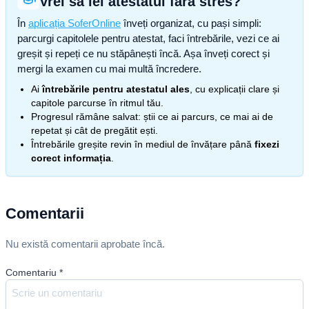
Vrei să iei atestatul fără stres?
În
aplicația SoferOnline
înveți organizat, cu pași simpli:
parcurgi capitolele pentru atestat, faci întrebările, vezi ce ai
greșit și repeți ce nu stăpânești încă. Așa înveți corect și
mergi la examen cu mai multă încredere.
Ai
întrebările pentru atestatul ales
, cu explicații clare și
capitole parcurse în ritmul tău.
Progresul rămâne salvat: știi ce ai parcurs, ce mai ai de
repetat și cât de pregătit ești.
Întrebările greșite revin în mediul de învățare până
fixezi
corect informația
.
Comentarii
Nu există comentarii aprobate încă.
Comentariu
*