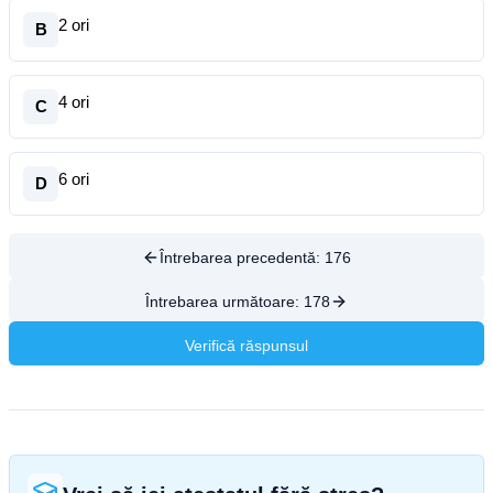
2 ori
B
4 ori
C
6 ori
D
Întrebarea precedentă:
176
Întrebarea următoare:
178
Verifică răspunsul