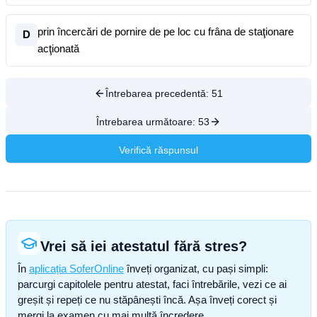
prin încercări de pornire de pe loc cu frâna de staţionare
D
acţionată
Întrebarea precedentă:
51
Întrebarea următoare:
53
Verifică răspunsul
Vrei să iei atestatul fără stres?
În
aplicația SoferOnline
înveți organizat, cu pași simpli:
parcurgi capitolele pentru atestat, faci întrebările, vezi ce ai
greșit și repeți ce nu stăpânești încă. Așa înveți corect și
mergi la examen cu mai multă încredere.