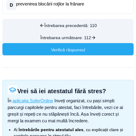
prevenirea blocării roţilor la frânare
D
Întrebarea precedentă:
110
Întrebarea următoare:
112
Verifică răspunsul
Vrei să iei atestatul fără stres?
În
aplicația SoferOnline
înveți organizat, cu pași simpli:
parcurgi capitolele pentru atestat, faci întrebările, vezi ce ai
greșit și repeți ce nu stăpânești încă. Așa înveți corect și
mergi la examen cu mai multă încredere.
Ai
întrebările pentru atestatul ales
, cu explicații clare și
capitole parcurse în ritmul tău.