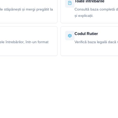
Toate întrebările
le stăpânești și mergi pregătit la
Consultă baza completă de
și explicații.
Codul Rutier
e întrebărilor, într-un format
Verifică baza legală dacă v