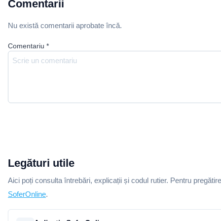
Comentarii
Nu există comentarii aprobate încă.
Comentariu
*
Legături utile
Aici poți consulta întrebări, explicații și codul rutier. Pentru pregătir
SoferOnline
.