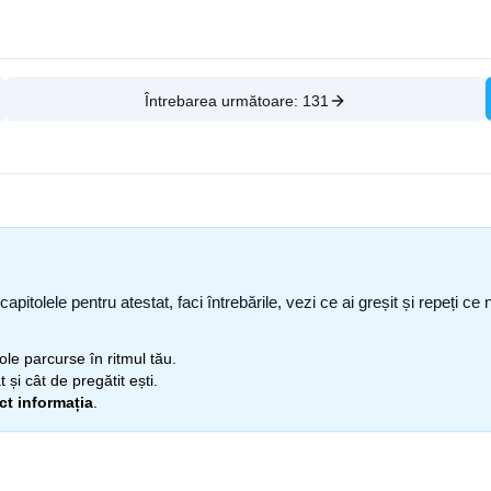
Întrebarea următoare:
131
capitolele pentru atestat, faci întrebările, vezi ce ai greșit și repeți 
itole parcurse în ritmul tău.
 și cât de pregătit ești.
ect informația
.