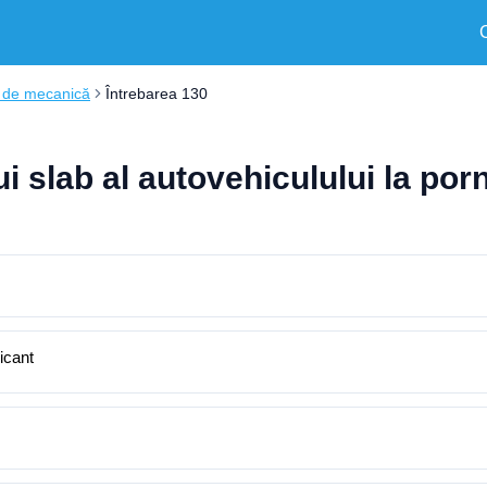
i de mecanică
Întrebarea 130
 slab al autovehiculului la porn
icant