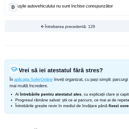
uşile autovehiculului nu sunt închise corespunzător
D
Întrebarea precedentă:
129
Vrei să iei atestatul fără stres?
În
aplicația SoferOnline
înveți organizat, cu pași simpli: parcurgi 
mai multă încredere.
Ai
întrebările pentru atestatul ales
, cu explicații clare și cap
Progresul rămâne salvat: știi ce ai parcurs, ce mai ai de repetat
Întrebările greșite revin în mediul de învățare până
fixezi cor