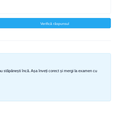
Verifică răspunsul
ce nu stăpânești încă. Așa înveți corect și mergi la examen cu