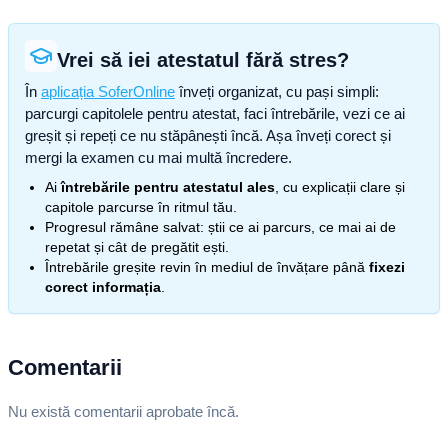
Vrei să iei atestatul fără stres?
În
aplicația SoferOnline
înveți organizat, cu pași simpli:
parcurgi capitolele pentru atestat, faci întrebările, vezi ce ai
greșit și repeți ce nu stăpânești încă. Așa înveți corect și
mergi la examen cu mai multă încredere.
Ai
întrebările pentru atestatul ales
, cu explicații clare și
capitole parcurse în ritmul tău.
Progresul rămâne salvat: știi ce ai parcurs, ce mai ai de
repetat și cât de pregătit ești.
Întrebările greșite revin în mediul de învățare până
fixezi
corect informația
.
Comentarii
Nu există comentarii aprobate încă.