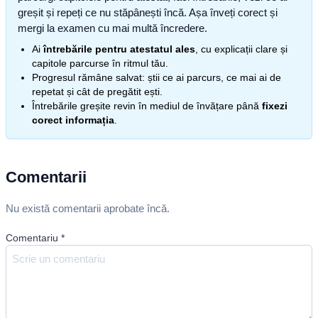
greșit și repeți ce nu stăpânești încă. Așa înveți corect și
mergi la examen cu mai multă încredere.
Ai
întrebările pentru atestatul ales
, cu explicații clare și
capitole parcurse în ritmul tău.
Progresul rămâne salvat: știi ce ai parcurs, ce mai ai de
repetat și cât de pregătit ești.
Întrebările greșite revin în mediul de învățare până
fixezi
corect informația
.
Comentarii
Nu există comentarii aprobate încă.
Comentariu
*