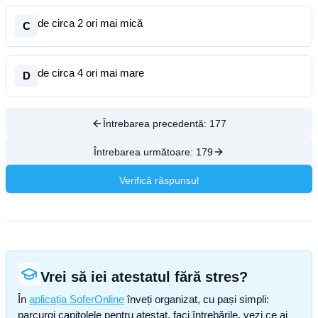
de circa 2 ori mai mică
C
de circa 4 ori mai mare
D
Întrebarea precedentă:
177
Întrebarea următoare:
179
Verifică răspunsul
Vrei să iei atestatul fără stres?
În
aplicația SoferOnline
înveți organizat, cu pași simpli:
parcurgi capitolele pentru atestat, faci întrebările, vezi ce ai