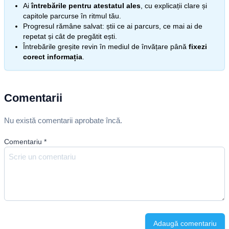
Ai
întrebările pentru atestatul ales
, cu explicații clare și
capitole parcurse în ritmul tău.
Progresul rămâne salvat: știi ce ai parcurs, ce mai ai de
repetat și cât de pregătit ești.
Întrebările greșite revin în mediul de învățare până
fixezi
corect informația
.
Comentarii
Nu există comentarii aprobate încă.
Comentariu
*
Adaugă comentariu