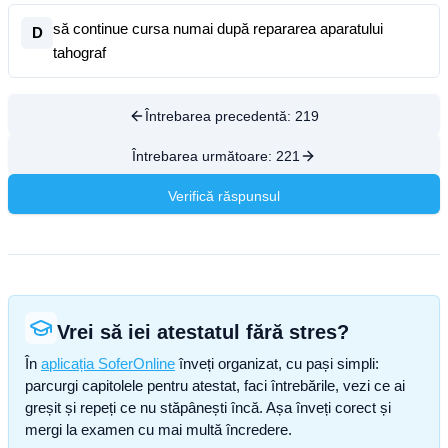
să continue cursa numai după repararea aparatului
D
tahograf
Întrebarea precedentă:
219
Întrebarea următoare:
221
Verifică răspunsul
Vrei să iei atestatul fără stres?
În
aplicația SoferOnline
înveți organizat, cu pași simpli:
parcurgi capitolele pentru atestat, faci întrebările, vezi ce ai
greșit și repeți ce nu stăpânești încă. Așa înveți corect și
mergi la examen cu mai multă încredere.