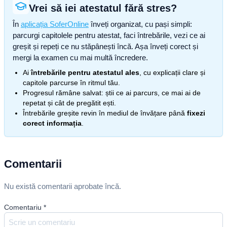
Vrei să iei atestatul fără stres?
În
aplicația SoferOnline
înveți organizat, cu pași simpli:
parcurgi capitolele pentru atestat, faci întrebările, vezi ce ai
greșit și repeți ce nu stăpânești încă. Așa înveți corect și
mergi la examen cu mai multă încredere.
Ai
întrebările pentru atestatul ales
, cu explicații clare și
capitole parcurse în ritmul tău.
Progresul rămâne salvat: știi ce ai parcurs, ce mai ai de
repetat și cât de pregătit ești.
Întrebările greșite revin în mediul de învățare până
fixezi
corect informația
.
Comentarii
Nu există comentarii aprobate încă.
Comentariu
*