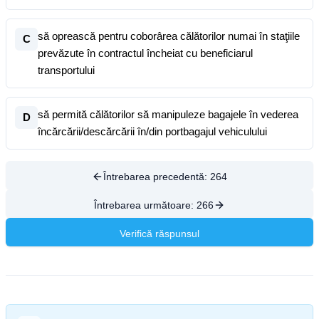
să oprească pentru coborârea călătorilor numai în staţiile
C
prevăzute în contractul încheiat cu beneficiarul
transportului
să permită călătorilor să manipuleze bagajele în vederea
D
încărcării/descărcării în/din portbagajul vehiculului
Întrebarea precedentă:
264
Întrebarea următoare:
266
Verifică răspunsul