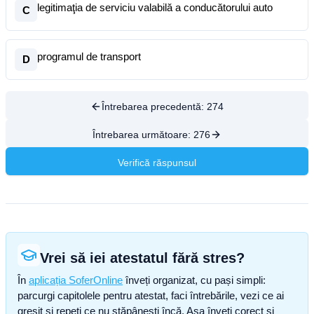
legitimaţia de serviciu valabilă a conducătorului auto
C
programul de transport
D
Întrebarea precedentă:
274
Întrebarea următoare:
276
Verifică răspunsul
Vrei să iei atestatul fără stres?
În
aplicația SoferOnline
înveți organizat, cu pași simpli:
parcurgi capitolele pentru atestat, faci întrebările, vezi ce ai
greșit și repeți ce nu stăpânești încă. Așa înveți corect și