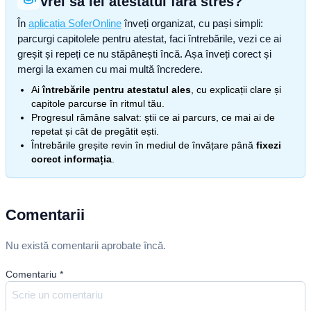
Vrei să iei atestatul fără stres?
În
aplicația SoferOnline
înveți organizat, cu pași simpli:
parcurgi capitolele pentru atestat, faci întrebările, vezi ce ai
greșit și repeți ce nu stăpânești încă. Așa înveți corect și
mergi la examen cu mai multă încredere.
Ai
întrebările pentru atestatul ales
, cu explicații clare și
capitole parcurse în ritmul tău.
Progresul rămâne salvat: știi ce ai parcurs, ce mai ai de
repetat și cât de pregătit ești.
Întrebările greșite revin în mediul de învățare până
fixezi
corect informația
.
Comentarii
Nu există comentarii aprobate încă.
Comentariu
*