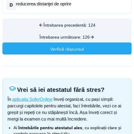
reducerea distanţei de oprire
D
Întrebarea precedentă:
124
Întrebarea următoare:
126
Verifică răspunsul
Vrei să iei atestatul fără stres?
În
aplicația SoferOnline
înveți organizat, cu pași simpli:
parcurgi capitolele pentru atestat, faci întrebările, vezi ce ai
greșit și repeți ce nu stăpânești încă. Așa înveți corect și
mergi la examen cu mai multă încredere.
Ai
întrebările pentru atestatul ales
, cu explicații clare și
capitole parcurse în ritmul tău.