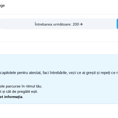
ege
Întrebarea următoare:
200
capitolele pentru atestat, faci întrebările, vezi ce ai greșit și repeți 
itole parcurse în ritmul tău.
 și cât de pregătit ești.
ect informația
.