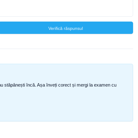
Verifică răspunsul
ce nu stăpânești încă. Așa înveți corect și mergi la examen cu