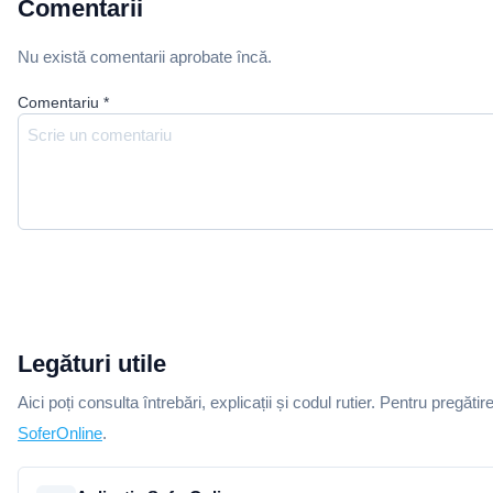
Comentarii
Nu există comentarii aprobate încă.
Comentariu
*
Legături utile
Aici poți consulta întrebări, explicații și codul rutier. Pentru pregătir
SoferOnline
.