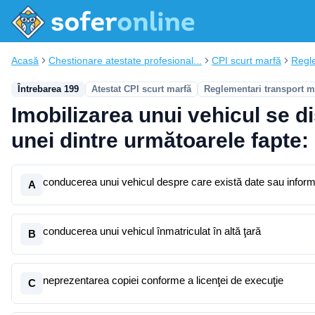
Acasă
Chestionare atestate profesional...
CPI scurt marfă
Regle
Întrebarea 199
Atestat CPI scurt marfă
Reglementari transport m
Imobilizarea unui vehicul se d
unei dintre următoarele fapte:
conducerea unui vehicul despre care există date sau informa
A
conducerea unui vehicul înmatriculat în altă ţară
B
neprezentarea copiei conforme a licenţei de execuţie
C