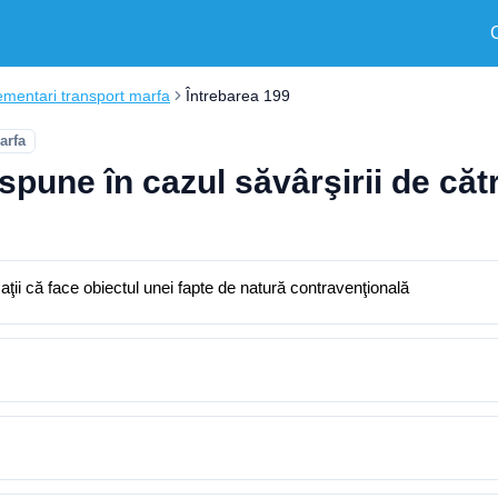
mentari transport marfa
Întrebarea 199
arfa
ispune în cazul săvârşirii de că
ţii că face obiectul unei fapte de natură contravenţională