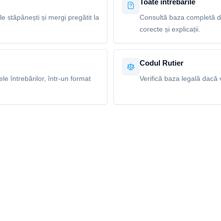
Toate întrebările
le stăpânești și mergi pregătit la
Consultă baza completă de
corecte și explicații.
Codul Rutier
e întrebărilor, într-un format
Verifică baza legală dacă v