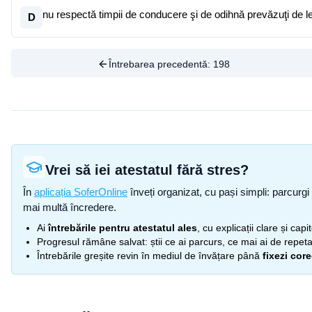
nu respectă timpii de conducere şi de odihnă prevăzuţi de l
D
Întrebarea precedentă:
198
Vrei să iei atestatul fără stres?
În
aplicația SoferOnline
înveți organizat, cu pași simpli: parcurgi 
mai multă încredere.
Ai
întrebările pentru atestatul ales
, cu explicații clare și cap
Progresul rămâne salvat: știi ce ai parcurs, ce mai ai de repetat
Întrebările greșite revin în mediul de învățare până
fixezi cor