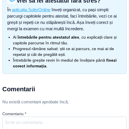
Vrei să iei atestatul fără stres?
În
aplicația SoferOnline
înveți organizat, cu pași simpli:
parcurgi capitolele pentru atestat, faci întrebările, vezi ce ai
greșit și repeți ce nu stăpânești încă. Așa înveți corect și
mergi la examen cu mai multă încredere.
Ai
întrebările pentru atestatul ales
, cu explicații clare și
capitole parcurse în ritmul tău.
Progresul rămâne salvat: știi ce ai parcurs, ce mai ai de
repetat și cât de pregătit ești.
Întrebările greșite revin în mediul de învățare până
fixezi
corect informația
.
Comentarii
Nu există comentarii aprobate încă.
Comentariu
*