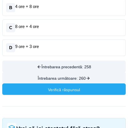
4 ore + 8 ore
B
8 ore + 4 ore
C
9 ore + 3 ore
D
Întrebarea precedentă:
258
Întrebarea următoare:
260
Verifică răspunsul