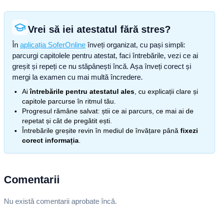
Vrei să iei atestatul fără stres?
În
aplicația SoferOnline
înveți organizat, cu pași simpli:
parcurgi capitolele pentru atestat, faci întrebările, vezi ce ai
greșit și repeți ce nu stăpânești încă. Așa înveți corect și
mergi la examen cu mai multă încredere.
Ai
întrebările pentru atestatul ales
, cu explicații clare și
capitole parcurse în ritmul tău.
Progresul rămâne salvat: știi ce ai parcurs, ce mai ai de
repetat și cât de pregătit ești.
Întrebările greșite revin în mediul de învățare până
fixezi
corect informația
.
Comentarii
Nu există comentarii aprobate încă.