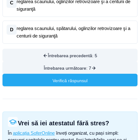
reglarea scaunului, oglinzilor retrovizoare şi a centurii de
C
siguranţă
reglarea scaunului, spătarului, oglinzilor retrovizoare şi a
D
centurii de siguranţă
Întrebarea precedentă:
5
Întrebarea următoare:
7
Verifică răspunsul
Vrei să iei atestatul fără stres?
În
aplicația SoferOnline
înveți organizat, cu pași simpli:
parcurgi capitolele pentru atestat, faci întrebările, vezi ce ai