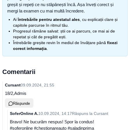
greșit și repeți ce nu stăpânești încă. Așa înveți corect și
mergi la examen cu mai multă încredere.
Ai
întrebările pentru atestatul ales
, cu explicații clare și
capitole parcurse în ritmul tău.
Progresul rămâne salvat: știi ce ai parcurs, ce mai ai de
repetat și cât de pregătit ești.
Întrebările greșite revin în mediul de învățare până
fixezi
corect informația
.
Comentarii
Cursant
09.09.2024, 21:55
18/2,Admis
Răspunde
SoferOnline A.
10.09.2024, 14:17
Răspuns la
Cursant
Bravo! Ne bucurăm nespus! Spor la condus!
#soferonline #chestionareauto #saladinprima