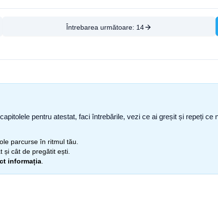
Întrebarea următoare:
14
capitolele pentru atestat, faci întrebările, vezi ce ai greșit și repeți 
itole parcurse în ritmul tău.
 și cât de pregătit ești.
ect informația
.