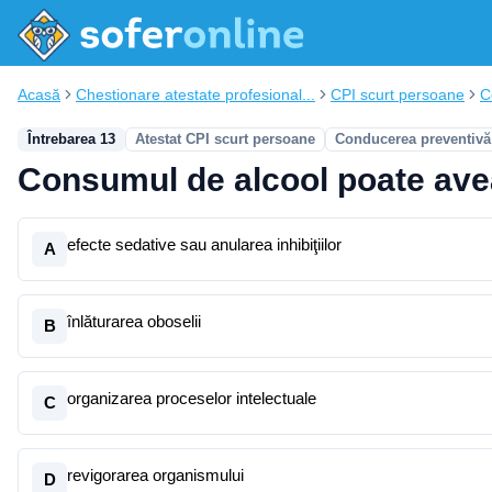
Acasă
Chestionare atestate profesional...
CPI scurt persoane
C
Întrebarea 13
Atestat CPI scurt persoane
Conducerea preventivă
Consumul de alcool poate avea
efecte sedative sau anularea inhibiţiilor
A
înlăturarea oboselii
B
organizarea proceselor intelectuale
C
revigorarea organismului
D