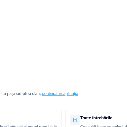
e cu pași simpli și clari,
continuă în aplicația
Toate întrebările
le stăpânești și mergi pregătit la
Consultă baza completă de