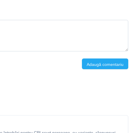
Adaugă comentariu
 întrebări pentru CPI scurt persoane, cu variante, răspunsuri