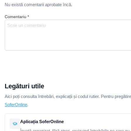
Nu există comentarii aprobate încă.
Comentariu
*
Legături utile
Aici poți consulta întrebări, explicații și codul rutier. Pentru pregătir
SoferOnline
.
Aplicația SoferOnline
Învață organizat, fără stres, revizuind întrebările pe care nu 