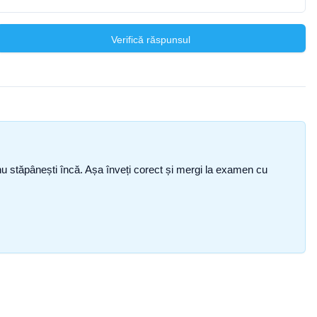
Verifică răspunsul
ce nu stăpânești încă. Așa înveți corect și mergi la examen cu