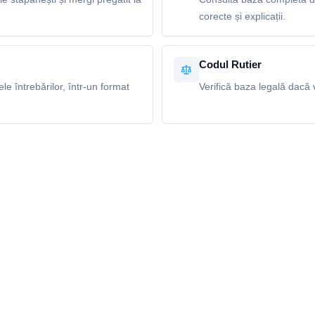
corecte și explicații.
Codul Rutier
e întrebărilor, într-un format
Verifică baza legală dacă v