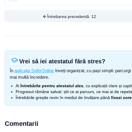
Întrebarea precedentă:
12
Vrei să iei atestatul fără stres?
În
aplicația SoferOnline
înveți organizat, cu pași simpli: parcurgi 
mai multă încredere.
Ai
întrebările pentru atestatul ales
, cu explicații clare și cap
Progresul rămâne salvat: știi ce ai parcurs, ce mai ai de repetat
Întrebările greșite revin în mediul de învățare până
fixezi cor
Comentarii