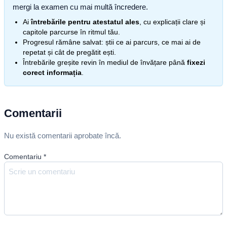
mergi la examen cu mai multă încredere.
Ai
întrebările pentru atestatul ales
, cu explicații clare și
capitole parcurse în ritmul tău.
Progresul rămâne salvat: știi ce ai parcurs, ce mai ai de
repetat și cât de pregătit ești.
Întrebările greșite revin în mediul de învățare până
fixezi
corect informația
.
Comentarii
Nu există comentarii aprobate încă.
Comentariu
*