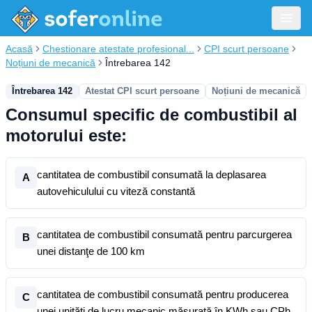
Acasă
Chestionare atestate profesional...
CPI scurt persoane
Noțiuni de mecanică
Întrebarea 142
Întrebarea 142
Atestat CPI scurt persoane
Noțiuni de mecanică
Consumul specific de combustibil al
motorului este:
cantitatea de combustibil consumată la deplasarea
A
autovehiculului cu viteză constantă
cantitatea de combustibil consumată pentru parcurgerea
B
unei distanţe de 100 km
cantitatea de combustibil consumată pentru producerea
C
unei unităţi de lucru mecanic măsurată în KWh sau CPh