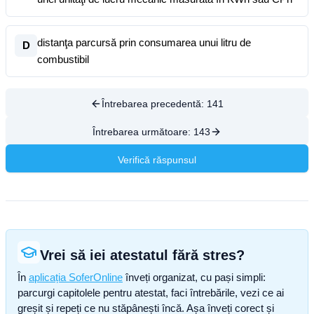
distanţa parcursă prin consumarea unui litru de
D
combustibil
Întrebarea precedentă:
141
Întrebarea următoare:
143
Verifică răspunsul
Vrei să iei atestatul fără stres?
În
aplicația SoferOnline
înveți organizat, cu pași simpli:
parcurgi capitolele pentru atestat, faci întrebările, vezi ce ai
greșit și repeți ce nu stăpânești încă. Așa înveți corect și