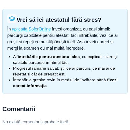
Vrei să iei atestatul fără stres?
În
aplicația SoferOnline
înveți organizat, cu pași simpli:
parcurgi capitolele pentru atestat, faci întrebările, vezi ce ai
greșit și repeți ce nu stăpânești încă. Așa înveți corect și
mergi la examen cu mai multă încredere.
Ai
întrebările pentru atestatul ales
, cu explicații clare și
capitole parcurse în ritmul tău.
Progresul rămâne salvat: știi ce ai parcurs, ce mai ai de
repetat și cât de pregătit ești.
Întrebările greșite revin în mediul de învățare până
fixezi
corect informația
.
Comentarii
Nu există comentarii aprobate încă.