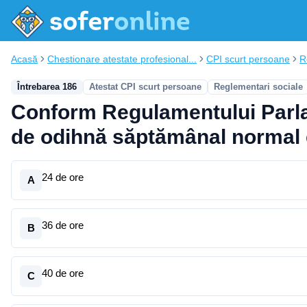
Acasă
Chestionare atestate profesional...
CPI scurt persoane
R
Întrebarea 186
Atestat CPI scurt persoane
Reglementari sociale
Conform Regulamentului Parlam
de odihnă săptămânal normal 
24 de ore
A
36 de ore
B
40 de ore
C