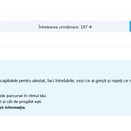
Întrebarea următoare:
187
capitolele pentru atestat, faci întrebările, vezi ce ai greșit și repeți 
itole parcurse în ritmul tău.
 și cât de pregătit ești.
ect informația
.