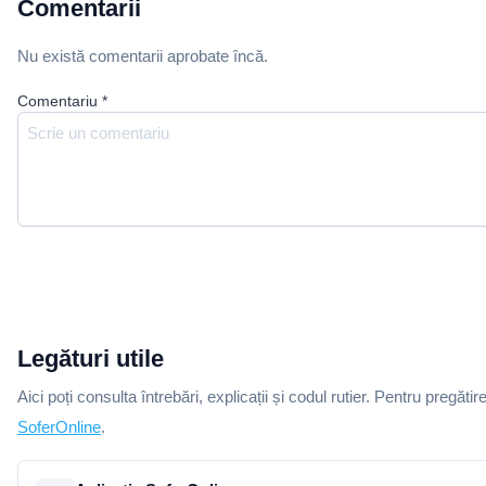
Comentarii
Nu există comentarii aprobate încă.
Comentariu
*
Legături utile
Aici poți consulta întrebări, explicații și codul rutier. Pentru pregătir
SoferOnline
.