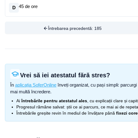
45 de ore
D
Întrebarea precedentă:
185
Vrei să iei atestatul fără stres?
În
aplicația SoferOnline
înveți organizat, cu pași simpli: parcurgi 
mai multă încredere.
Ai
întrebările pentru atestatul ales
, cu explicații clare și cap
Progresul rămâne salvat: știi ce ai parcurs, ce mai ai de repetat
Întrebările greșite revin în mediul de învățare până
fixezi cor