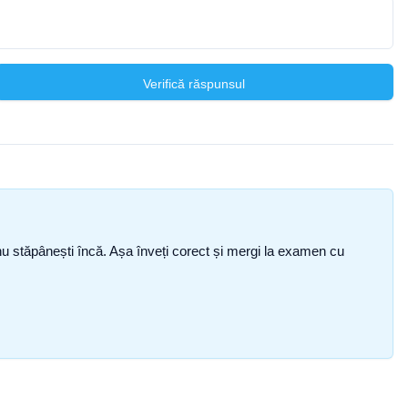
Verifică răspunsul
ce nu stăpânești încă. Așa înveți corect și mergi la examen cu