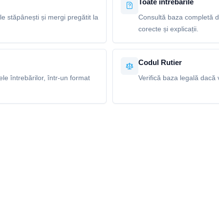
Toate întrebările
le stăpânești și mergi pregătit la
Consultă baza completă de
corecte și explicații.
Codul Rutier
e întrebărilor, într-un format
Verifică baza legală dacă v