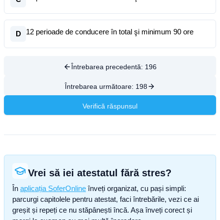
12 perioade de conducere în total şi minimum 90 ore
D
Întrebarea precedentă:
196
Întrebarea următoare:
198
Verifică răspunsul
Vrei să iei atestatul fără stres?
În
aplicația SoferOnline
înveți organizat, cu pași simpli:
parcurgi capitolele pentru atestat, faci întrebările, vezi ce ai
greșit și repeți ce nu stăpânești încă. Așa înveți corect și