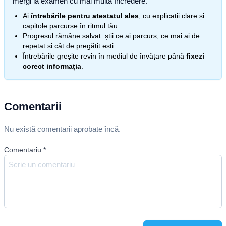
mergi la examen cu mai multă încredere.
Ai
întrebările pentru atestatul ales
, cu explicații clare și
capitole parcurse în ritmul tău.
Progresul rămâne salvat: știi ce ai parcurs, ce mai ai de
repetat și cât de pregătit ești.
Întrebările greșite revin în mediul de învățare până
fixezi
corect informația
.
Comentarii
Nu există comentarii aprobate încă.
Comentariu
*