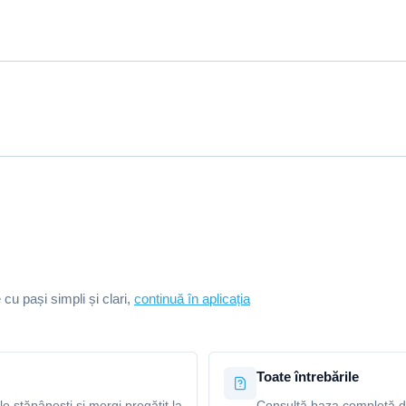
e cu pași simpli și clari,
continuă în aplicația
Toate întrebările
le stăpânești și mergi pregătit la
Consultă baza completă de