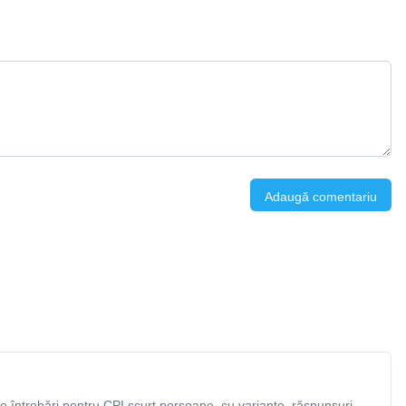
Adaugă comentariu
 întrebări pentru CPI scurt persoane, cu variante, răspunsuri