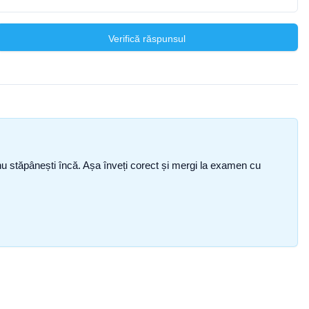
Verifică răspunsul
ce nu stăpânești încă. Așa înveți corect și mergi la examen cu