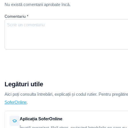
Nu există comentarii aprobate încă.
Comentariu
*
Legături utile
Aici poți consulta întrebări, explicații și codul rutier. Pentru pregătir
SoferOnline
.
Aplicația SoferOnline
Învață organizat, fără stres, revizuind întrebările pe care nu 