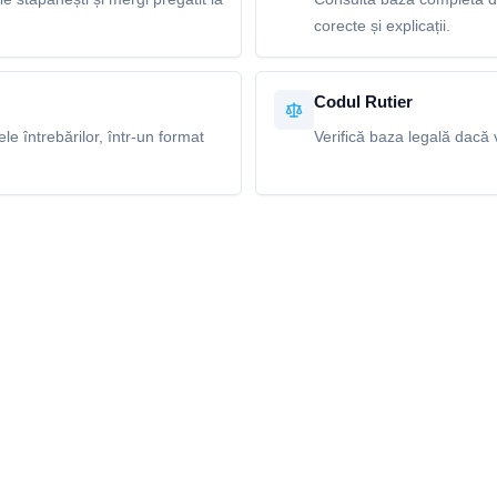
corecte și explicații.
Codul Rutier
e întrebărilor, într-un format
Verifică baza legală dacă v