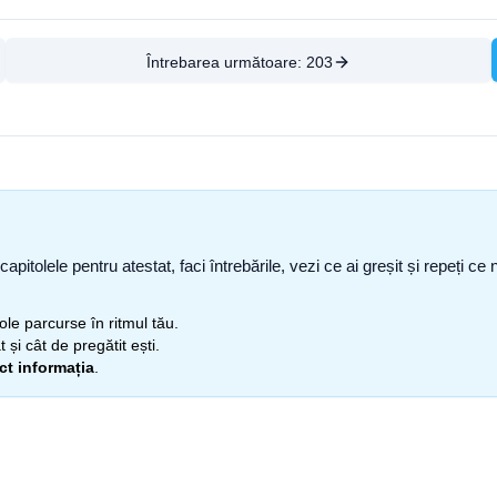
Întrebarea următoare:
203
capitolele pentru atestat, faci întrebările, vezi ce ai greșit și repeți 
itole parcurse în ritmul tău.
 și cât de pregătit ești.
ect informația
.