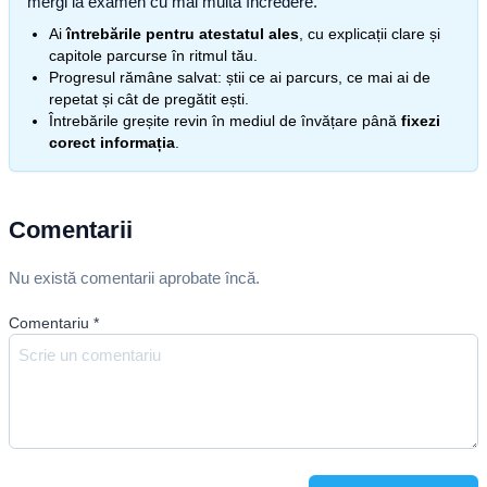
mergi la examen cu mai multă încredere.
Ai
întrebările pentru atestatul ales
, cu explicații clare și
capitole parcurse în ritmul tău.
Progresul rămâne salvat: știi ce ai parcurs, ce mai ai de
repetat și cât de pregătit ești.
Întrebările greșite revin în mediul de învățare până
fixezi
corect informația
.
Comentarii
Nu există comentarii aprobate încă.
Comentariu
*