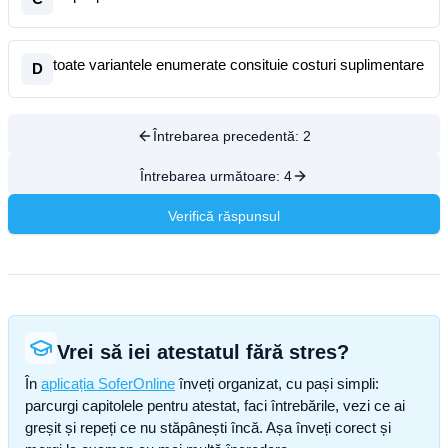
toate variantele enumerate consituie costuri suplimentare
D
Întrebarea precedentă:
2
Întrebarea următoare:
4
Verifică răspunsul
Vrei să iei atestatul fără stres?
În
aplicația SoferOnline
înveți organizat, cu pași simpli:
parcurgi capitolele pentru atestat, faci întrebările, vezi ce ai
greșit și repeți ce nu stăpânești încă. Așa înveți corect și