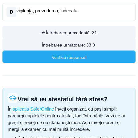
vigilenţa, prevederea, judecata
D
Întrebarea precedentă:
31
Întrebarea următoare:
33
Verifică răspunsul
Vrei să iei atestatul fără stres?
În
aplicația SoferOnline
înveți organizat, cu pași simpli:
parcurgi capitolele pentru atestat, faci întrebările, vezi ce ai
greșit și repeți ce nu stăpânești încă. Așa înveți corect și
mergi la examen cu mai multă încredere.