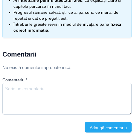
Ai
întrebările pentru atestatul ales
, cu explicații clare și
capitole parcurse în ritmul tău.
Progresul rămâne salvat: știi ce ai parcurs, ce mai ai de
repetat și cât de pregătit ești.
Întrebările greșite revin în mediul de învățare până
fixezi
corect informația
.
Comentarii
Nu există comentarii aprobate încă.
Comentariu
*
Adaugă comentariu