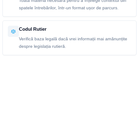
Toată materia necesară pentru a înțelege contextul din
spatele întrebărilor, într-un format ușor de parcurs.
Codul Rutier
Verifică baza legală dacă vrei informații mai amănunțite
despre legislația rutieră.